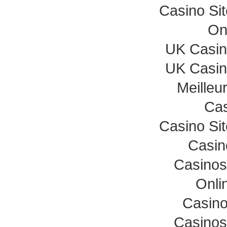
Casino Si
On
UK Casin
UK Casin
Meilleu
Cas
Casino Si
Casin
Casinos
Onli
Casino
Casinos