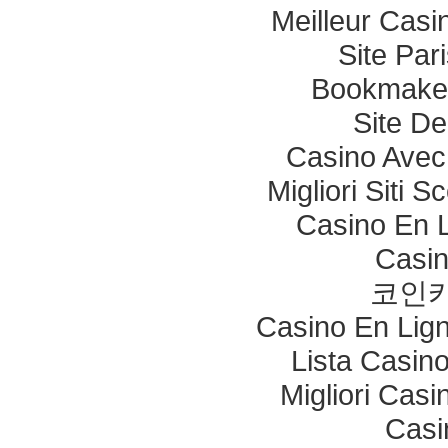
Meilleur Casi
Site Pari
Bookmaker
Site De
Casino Avec
Migliori Sit
Casino En 
Casi
코인
Casino En Lig
Lista Casin
Migliori Cas
Casi