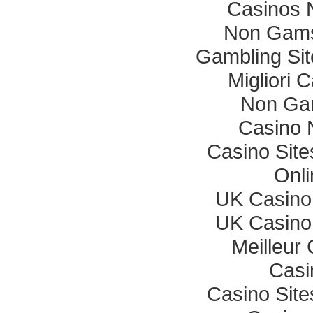
Casinos 
Non Gams
Gambling Si
Migliori
Non Ga
Casino 
Casino Sit
Onli
UK Casino
UK Casino
Meilleur
Casi
Casino Sit