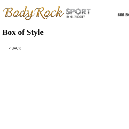
Box of Style
< BACK