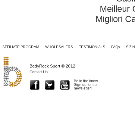
Meilleur
Migliori C
AFFILIATE PROGRAM
WHOLESALERS
TESTIMONIALS
FAQs
SIZI
BodyRock Sport © 2012
Contact Us
Be in the know.
Sign up for our
newsletter!