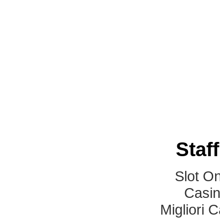
Staff
Slot On
Casi
Migliori