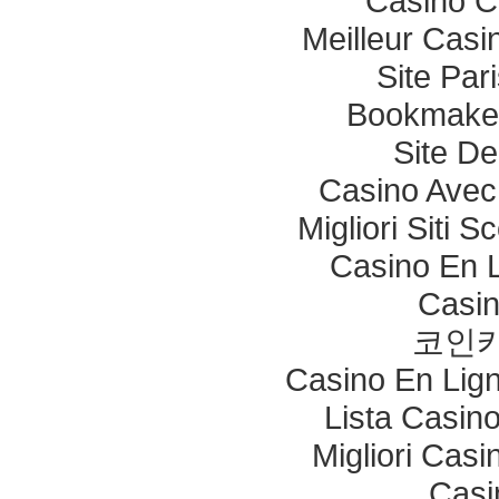
Casino C
Meilleur Casi
Site Pari
Bookmaker
Site De
Casino Avec
Migliori Sit
Casino En 
Casi
코인
Casino En Lig
Lista Casin
Migliori Cas
Casi