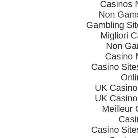
Casinos 
Non Gams
Gambling Si
Migliori
Non Ga
Casino 
Casino Sit
Onli
UK Casino
UK Casino
Meilleur
Casi
Casino Sit