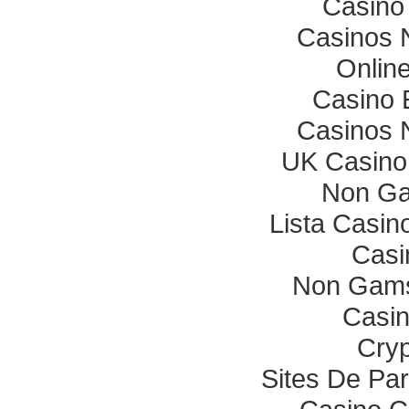
Casino
Casinos 
Onlin
Casino 
Casinos 
UK Casino
Non Ga
Lista Casi
Casi
Non Gams
Casi
Cryp
Sites De Par