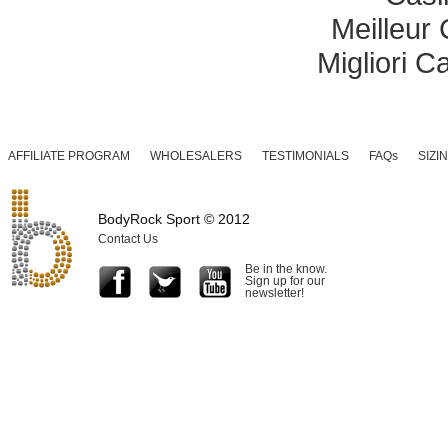
Meilleur
Migliori C
AFFILIATE PROGRAM
WHOLESALERS
TESTIMONIALS
FAQs
SIZI
BodyRock Sport © 2012
Contact Us
Be in the know.
Sign up for our
newsletter!