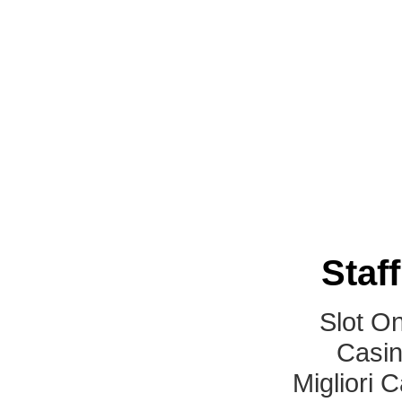
Staff
Slot On
Casi
Migliori