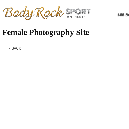
Female Photography Site
< BACK