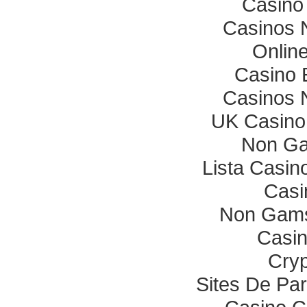
Casino
Casinos 
Onlin
Casino 
Casinos 
UK Casino
Non Ga
Lista Casi
Casi
Non Gams
Casi
Cryp
Sites De Par