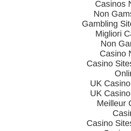
Casinos 
Non Gams
Gambling Si
Migliori
Non Ga
Casino 
Casino Sit
Onli
UK Casino
UK Casino
Meilleur
Casi
Casino Sit