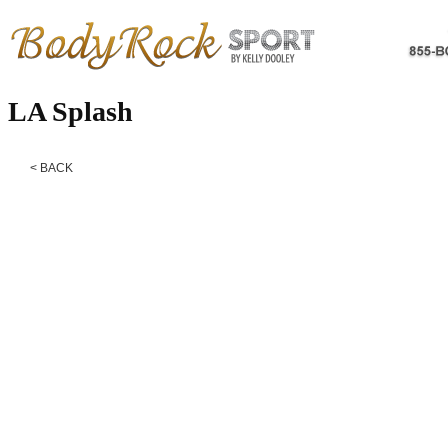
LA Splash
< BACK