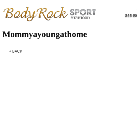
Mommyayoungathome
< BACK