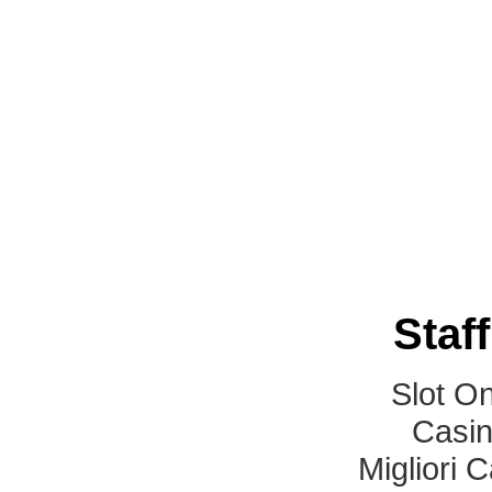
Staff
Slot On
Casi
Migliori