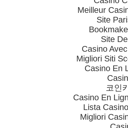
Casino C
Meilleur Casi
Site Pari
Bookmaker
Site De
Casino Avec
Migliori Sit
Casino En 
Casi
코인
Casino En Lig
Lista Casin
Migliori Cas
Casi