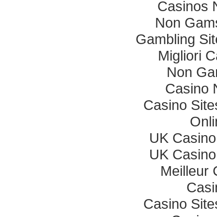
Casinos 
Non Gams
Gambling Si
Migliori
Non Ga
Casino 
Casino Sit
Onli
UK Casino
UK Casino
Meilleur
Casi
Casino Sit