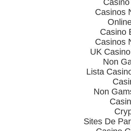
Casino
Casinos 
Onlin
Casino 
Casinos 
UK Casino
Non Ga
Lista Casi
Casi
Non Gams
Casi
Cryp
Sites De Par