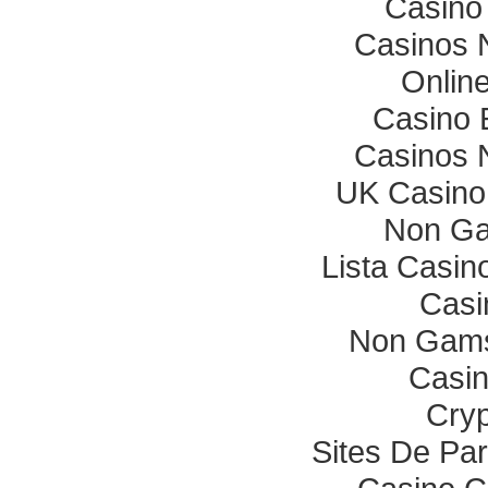
Casino
Casinos 
Onlin
Casino 
Casinos 
UK Casino
Non Ga
Lista Casi
Casi
Non Gams
Casi
Cryp
Sites De Par