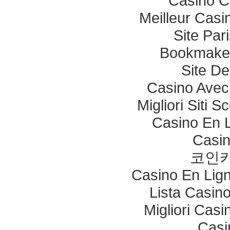
Casino C
Meilleur Casi
Site Pari
Bookmaker
Site De
Casino Avec
Migliori Sit
Casino En 
Casi
코인
Casino En Lig
Lista Casin
Migliori Cas
Casi