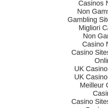
Casinos 
Non Gams
Gambling Si
Migliori
Non Ga
Casino 
Casino Sit
Onli
UK Casino
UK Casino
Meilleur
Casi
Casino Sit