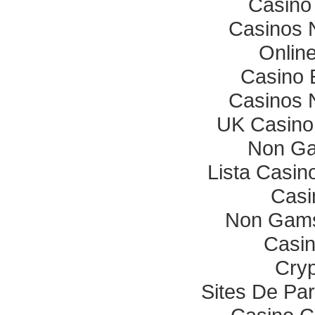
Casino
Casinos 
Onlin
Casino 
Casinos 
UK Casino
Non Ga
Lista Casi
Casi
Non Gams
Casi
Cryp
Sites De Par