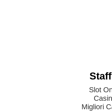
Staff
Slot On
Casi
Migliori