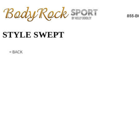
STYLE SWEPT
< BACK