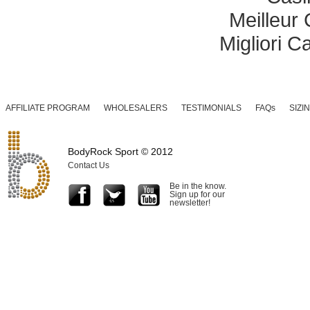
Meilleur
Migliori C
AFFILIATE PROGRAM
WHOLESALERS
TESTIMONIALS
FAQs
SIZI
BodyRock Sport © 2012
Contact Us
Be in the know.
Sign up for our
newsletter!