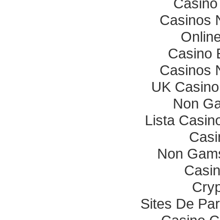
Casino
Casinos 
Onlin
Casino 
Casinos 
UK Casino
Non Ga
Lista Casi
Casi
Non Gams
Casi
Cryp
Sites De Par