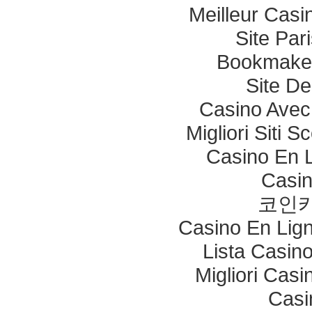
Meilleur Casi
Site Pari
Bookmaker
Site De
Casino Avec
Migliori Sit
Casino En 
Casi
코인
Casino En Lig
Lista Casin
Migliori Cas
Casi