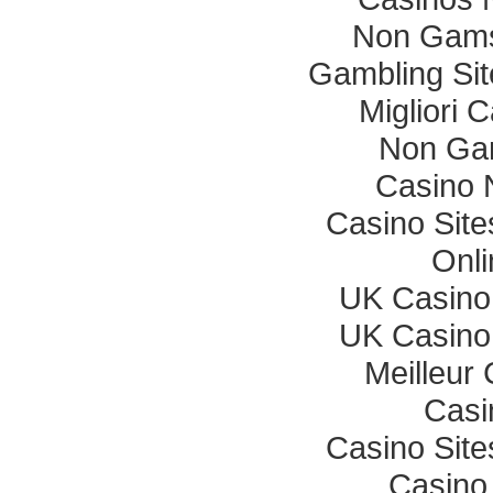
Non Gams
Gambling Si
Migliori
Non Ga
Casino 
Casino Sit
Onli
UK Casino
UK Casino
Meilleur
Casi
Casino Sit
Casino