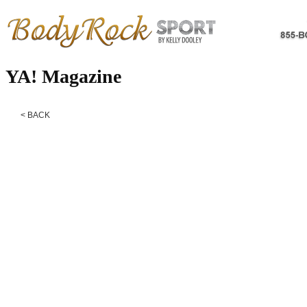
YA! Magazine
< BACK